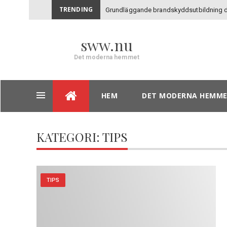
TRENDING
Grundläggande brandskyddsutbildning di
sww.nu
Det moderna hemmet
Skip
HEM
DET MODERNA HEMM
to
content
KATEGORI: TIPS
TIPS