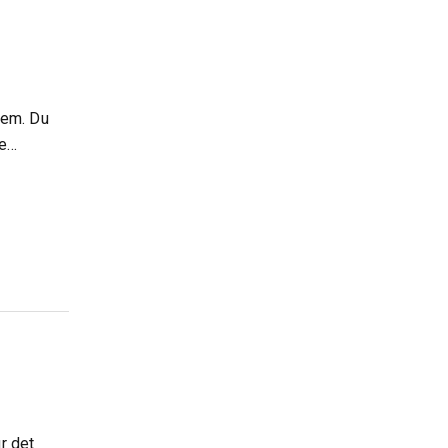
 hem. Du
re…
r det