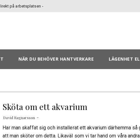
rekt på arbetsplatsen
ET
NÄR DU BEHÖVER HANTVERKARE
LÄGENHET EL
Sköta om ett akvarium
David Ragnarsson
Har man skaffat sig och installerat ett akvarium därhemma så g
att man sköter om detta. Likaväl som vi tar hand om våra andr