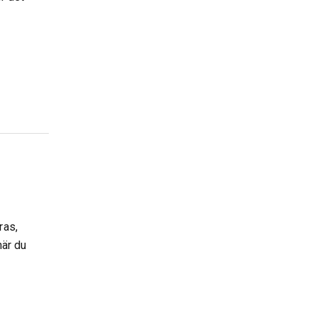
ras,
när du