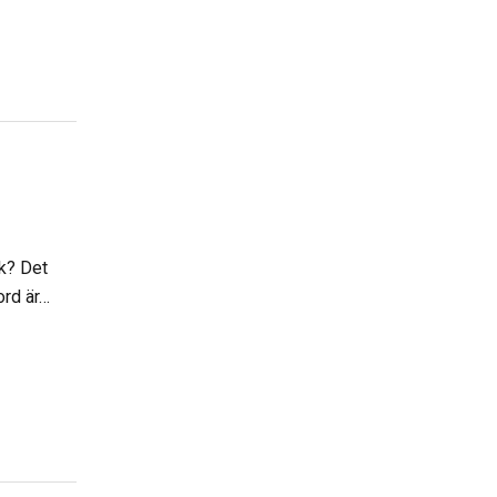
ck? Det
ord är…