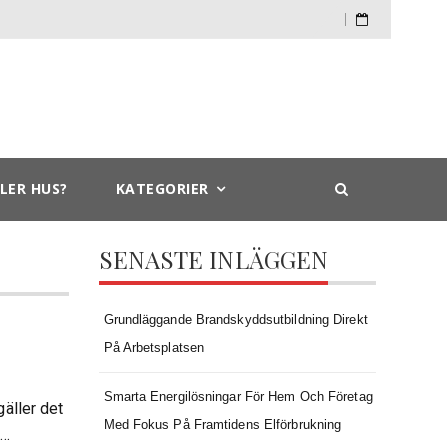
Skip
to
content
LER HUS?
KATEGORIER
SENASTE INLÄGGEN
Grundläggande Brandskyddsutbildning Direkt
På Arbetsplatsen
Smarta Energilösningar För Hem Och Företag
äller det
Med Fokus På Framtidens Elförbrukning
a…